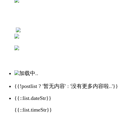
加载中..
{{!postlist ? '暂无内容' : '没有更多内容啦..'}}
{{::list.dateStr}}
{{::list.timeStr}}