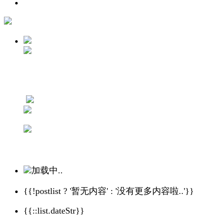
加载中..
{{!postlist ? '暂无内容' : '没有更多内容啦..'}}
{{::list.dateStr}}