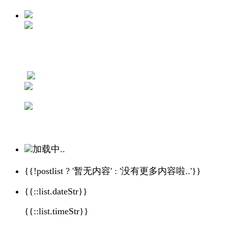
加载中..
{{!postlist ? '暂无内容' : '没有更多内容啦..'}}
{{::list.dateStr}}
{{::list.timeStr}}