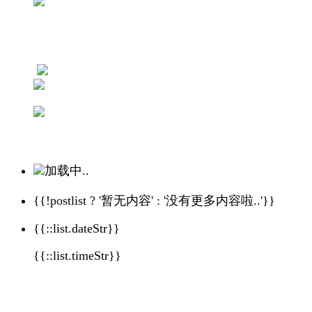
加载中..
{{!postlist ? '暂无内容' : '没有更多内容啦..'}}
{{::list.dateStr}}
{{::list.timeStr}}