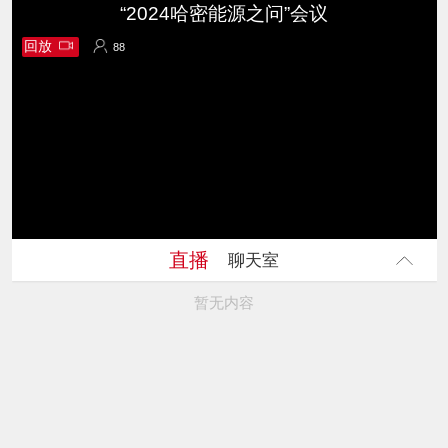
“2024哈密能源之问”会议
回放
88
88
直播
聊天室
暂无内容