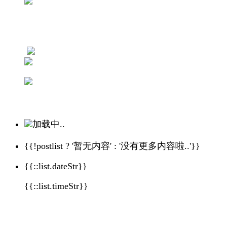
加载中..
{{!postlist ? '暂无内容' : '没有更多内容啦..'}}
{{::list.dateStr}}
{{::list.timeStr}}