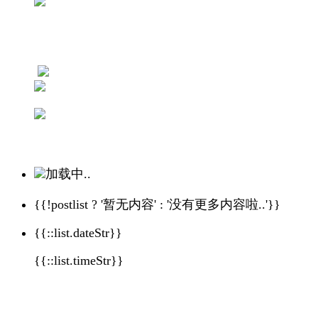
加载中..
{{!postlist ? '暂无内容' : '没有更多内容啦..'}}
{{::list.dateStr}}
{{::list.timeStr}}