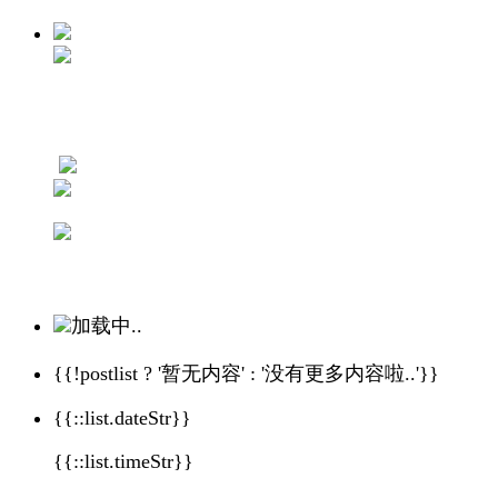
加载中..
{{!postlist ? '暂无内容' : '没有更多内容啦..'}}
{{::list.dateStr}}
{{::list.timeStr}}