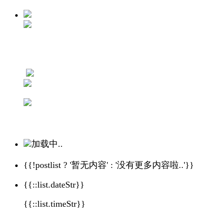
加载中..
{{!postlist ? '暂无内容' : '没有更多内容啦..'}}
{{::list.dateStr}}
{{::list.timeStr}}